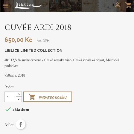

shopping_cart

CUVÉE ARDI 2018
650,00 Kč
Vč. DPH
LIBLICE LIMITED COLLECTION
alk. 12,5 % suché červené - České zemské víno, Česká vinařská oblast, Mělnická
podoblast
750ml, r. 2018
Počet

PŘIDAT DO KOŠÍKU

skladem
Sdílet