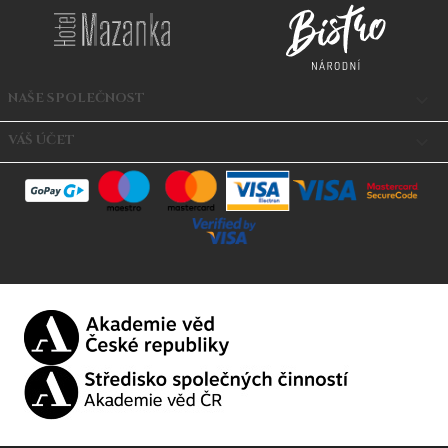
NAŠE SPOLEČNOST

VÁŠ ÚČET
