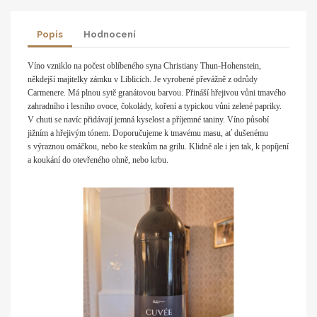
Popis
Hodnocení
Víno vzniklo na počest oblíbeného syna Christiany Thun-Hohenstein,
někdejší majitelky zámku v Liblicích. Je vyrobené převážně z odrůdy
Carmenere. Má plnou sytě granátovou barvou. Přináší hřejivou vůni tmavého
zahradního i lesního ovoce, čokolády, koření a typickou vůni zelené papriky.
V chuti se navíc přidávají jemná kyselost a příjemné taniny. Víno působí
jižním a hřejivým tónem. Doporučujeme k tmavému masu, ať dušenému
s výraznou omáčkou, nebo ke steakům na grilu. Klidně ale i jen tak, k popíjení
a koukání do otevřeného ohně, nebo krbu.