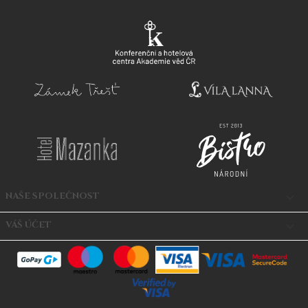
NAŠE SPOLEČNOST

VÁŠ ÚČET
