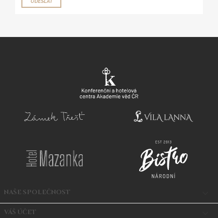
NAŠE SPOLEČNOST

VÁŠ ÚČET
