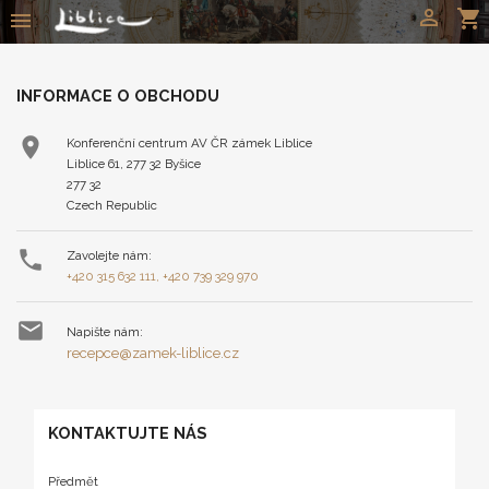

shopping_cart

INFORMACE O OBCHODU

Konferenční centrum AV ČR zámek Liblice
Liblice 61, 277 32 Byšice
277 32
Czech Republic

Zavolejte nám:
+420 315 632 111, +420 739 329 970

Napište nám:
recepce@zamek-liblice.cz
KONTAKTUJTE NÁS
Předmět