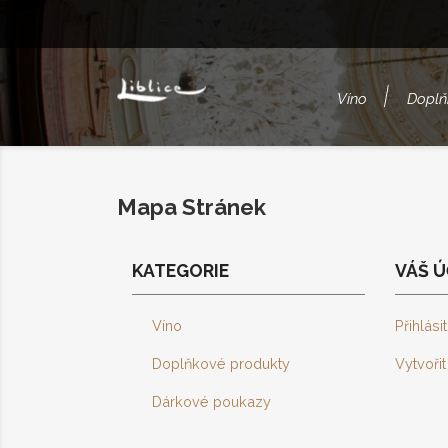
Víno
Doplň
Mapa Stránek
KATEGORIE
VÁŠ Ú
Víno
Přihlási
Doplňkové produkty
Vytvoři
Dárkové poukazy