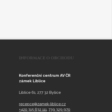
INFORMACE O OBCHODU
Konferenční centrum AV ČR
zámek Liblice
Liblice 61, 277 32 Byšice
recepce@zamek-liblice.cz
+420 315 632 111
,
739 329 970