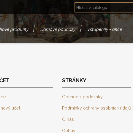
kové produkty
Dárkové poukazy
Vstupenky - akce
ČET
STRÁNKY
t se
Obchodní podmínky
t nový účet
Podmínky ochrany osobních údajů
O nás
GoPay