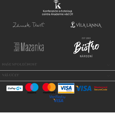
NAŠE SPOLEČNOST

VÁŠ ÚČET
