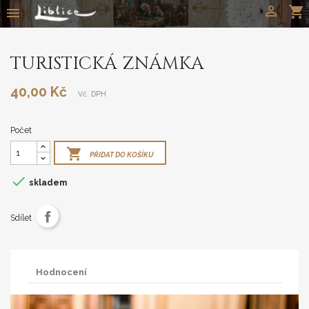

shopping_cart

TURISTICKÁ ZNÁMKA
40,00 Kč
Vč. DPH
Počet

PŘIDAT DO KOŠÍKU

skladem
Sdílet
Hodnocení